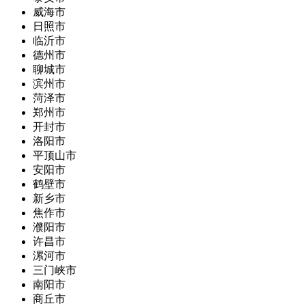
威海市
日照市
临沂市
德州市
聊城市
滨州市
菏泽市
郑州市
开封市
洛阳市
平顶山市
安阳市
鹤壁市
新乡市
焦作市
濮阳市
许昌市
漯河市
三门峡市
南阳市
商丘市