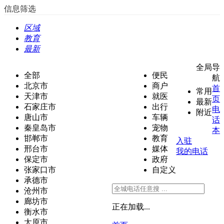
信息筛选
区域
教育
最新
全局导
全部
便民
航
北京市
商户
首
常用
天津市
就医
页
最新
石家庄市
出行
电
附近
唐山市
车辆
话
秦皇岛市
宠物
本
邯郸市
教育
入驻
邢台市
媒体
我的电话
保定市
政府
张家口市
自定义
承德市
沧州市
廊坊市
正在加载...
衡水市
太原市